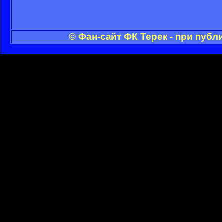
© Фан-сайт ФК Терек - при пуб