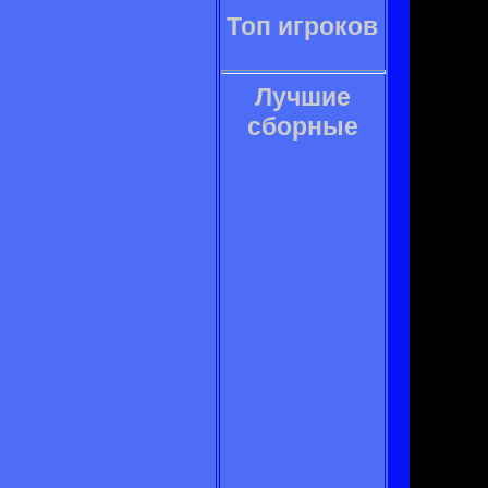
Топ игроков
Лучшие
сборные