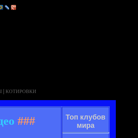
|
Ы
КОТИРОВКИ
Топ клубов
део
###
мира