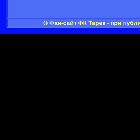
© Фан-сайт ФК Терек - при пуб