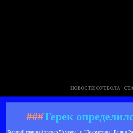
|
НОВОСТИ ФУТБОЛА
СТ
###
Терек определил
Бывший главный тренер "Амкара" и "Локомотива" Рашид Рах