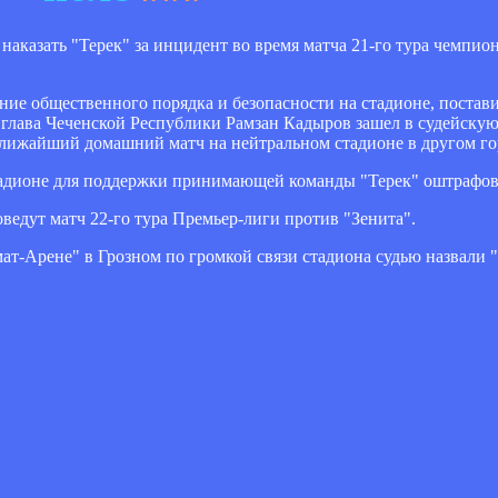
казать "Терек" за инцидент во время матча 21-го тура чемпион
ние общественного порядка и безопасности на стадионе, постав
 глава Чеченской Республики Рамзан Кадыров зашел в судейскую
ближайший домашний матч на нейтральном стадионе в другом го
тадионе для поддержки принимающей команды "Терек" оштрафова
ведут матч 22-го тура Премьер-лиги против "Зенита".
мат-Арене" в Грозном по громкой связи стадиона судью назвали