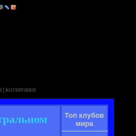
|
Ы
КОТИРОВКИ
Топ клубов
йтральном
мира