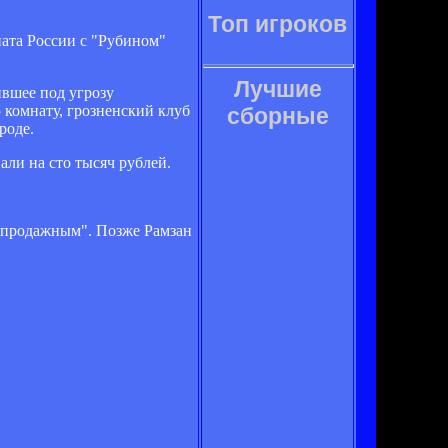
Топ игроков
ата России с "Рубином"
Лучшие
ившее под угрозу
 комнату, грозненский клуб
сборные
роде.
ли на сто тысяч рублей.
 "продажным". Позже Рамзан