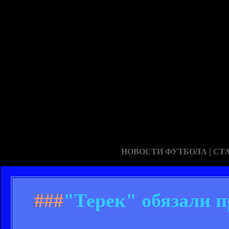
|
НОВОСТИ ФУТБОЛА
СТ
###
"Терек" обязали п