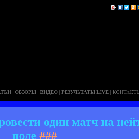
|
|
|
|
АТЬИ
ОБЗОРЫ
ВИДЕО
РЕЗУЛЬТАТЫ LIVE
КОНТАКТ
ровести один матч на не
поле
###